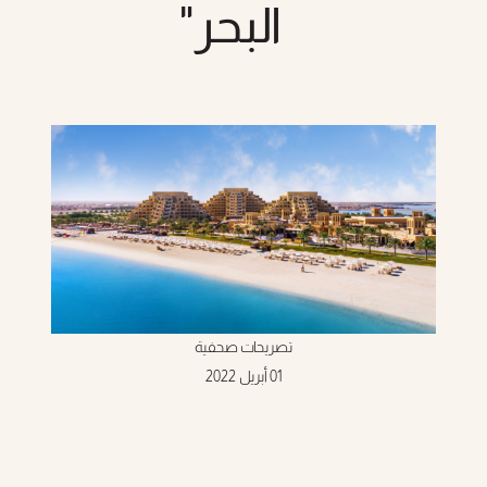
reade
البحر"
t
hel
yo
navigat
an
interac
wit
th
content
تصريحات صحفية
01 أبريل 2022