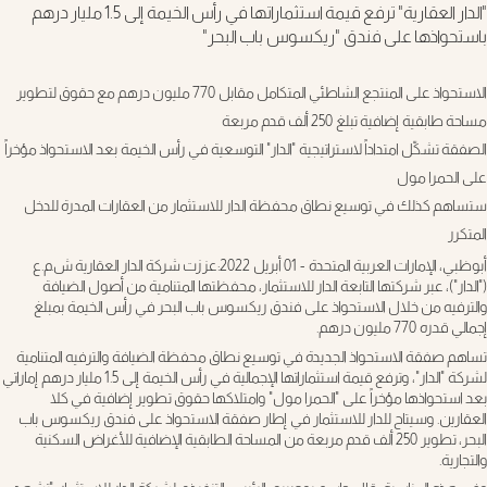
"الدار العقارية" ترفع قيمة استثماراتها في رأس الخيمة إلى 1.5 مليار درهم
باستحواذها على فندق "ريكسوس باب البحر"
الاستحواذ على المنتجع الشاطئي المتكامل مقابل 770 مليون درهم مع حقوق لتطوير
مساحة طابقية إضافية تبلغ 250 ألف قدم مربعة
الصفقة تشكّل امتداداً لاستراتيجية "الدار" التوسعية في رأس الخيمة بعد الاستحواذ مؤخراً
على الحمرا مول
ستساهم كذلك في توسيع نطاق محفظة الدار للاستثمار من العقارات المدرة للدخل
المتكرر
أبوظبي، الإمارات العربية المتحدة - 01 أبريل 2022:
عززت شركة الدار العقارية ش.م.ع
("الدار")، عبر شركتها التابعة الدار للاستثمار، محفظتها المتنامية من أصول الضيافة
والترفيه من خلال الاستحواذ على فندق ريكسوس باب البحر في رأس الخيمة بمبلغ
إجمالي قدره 770 مليون درهم.
تساهم صفقة الاستحواذ الجديدة في توسيع نطاق محفظة الضيافة والترفيه المتنامية
لشركة "الدار"، وترفع قيمة استثماراتها الإجمالية في رأس الخيمة إلى 1.5 مليار درهم إماراتي
بعد استحواذها مؤخراً على "الحمرا مول" وامتلاكها حقوق تطوير إضافية في كلا
العقارين. وسيتاح للدار للاستثمار في إطار صفقة الاستحواذ على فندق ريكسوس باب
البحر، تطوير 250 ألف قدم مربعة من المساحة الطابقية الإضافية للأغراض السكنية
والتجارية.