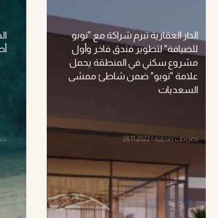
الدار العقارية تبرم شراكة مع "نوبو
ال
للضيافة" لتطوير فندق فاخر وأول
أص
مشروع سكني في المنطقة يحمل
علامة "نوبو" ضمن شاطئ ممشى
السعديات
تصريحات صحفية | 28.11.2022
تصري