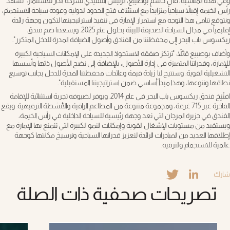
وفي هذه المناسبة، قال
جاسم بوصيبع، الرئيس التنفيذي لشركة الدار للاستثمار
: "تشهد
رأس الخيمة إقبالاً سياحياً متزايداً مع استئناف فتح الحدود الدولية وعودة سياحة الاستجمام،
ونتوقع تنامي هذا التوجه مع استمرار الإمارة في تنفيذ استراتيجيتها لتكون وجهة رائدة
إقليمياً في مجال السياحة الصديقة للبيئة بحلول عام 2025. ويسعدنا ضم فندق
ريكسوس باب البحر إلى محفظتنا من الفنادق وأصول الضيافة المدرة للدخل المتكرر".
وأضاف بوصبيع قائلاً: "ترتكز صفقة الاستحواذ الجديدة على الإمكانات السياحية الكبيرة
للإمارة، وقدراتنا المتميزة في إدارة الأصول، بالإضافة إلى نضج الأصول ذاتها وأسسها
التشغيلية القوية. وستتيح لنا زيادة قيمة وعائدات محفظتنا المدرة للدخل بجانب توسيع
نطاقها وتنوعها، وهذا مبدأ أساسي ضمن استراتيجيتنا المستقبلية".
افتُتِحَ فندق ريكسوس باب البحر في عام 2014. ويوفر لضيوفه تجربة استثنائية للإقامة
الفاخرة عبر 715 غرفة، ومجموعة متنوعة من المطاعم الراقية والأنشطة الترفيهية. ويقع
الفندق في جزيرة المرجان التي تعد وجهة رئيسية للسياحة الداخلية في رأس الخيمة،
ويستفيد من مستويات الإشغال القوية وإمكانات النمو الكبيرة التي تتمتع بها الإمارة مع
إطلاقها العديد من المبادرات الرائدة لتعزيز قدراتها السياحية وترسيخ مكانتها كوجهة
عالمية للاستجمام والترفيه.
شارك
تصريحات صحفية ذات الصلة